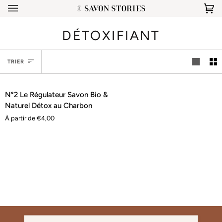
Passer
Pa
(0
au
contenu
DÉTOXIFIANT
TRIER
TRIER
N°2
AJOUT RAPIDE
N°2 Le Régulateur Savon Bio &
Le
Naturel Détox au Charbon
Régulateur
À partir de €4,00
Savon
Bio
&
Naturel
Détox
au
Charbon
NEWSLETTER