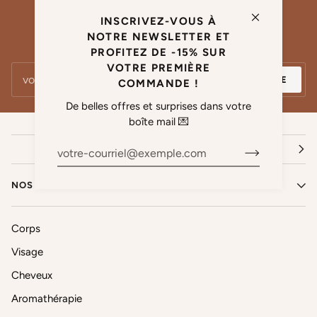
INSCRIVEZ-VOUS À
NOTRE NEWSLETTER ET
De belles offres et surprises chaque semaine 💌
PROFITEZ DE -15% SUR
VOTRE PREMIÈRE
S'INSCRIRE
COMMANDE !
De belles offres et surprises dans votre
boîte mail 💌
NOS PRODUITS
Corps
Visage
Cheveux
Aromathérapie