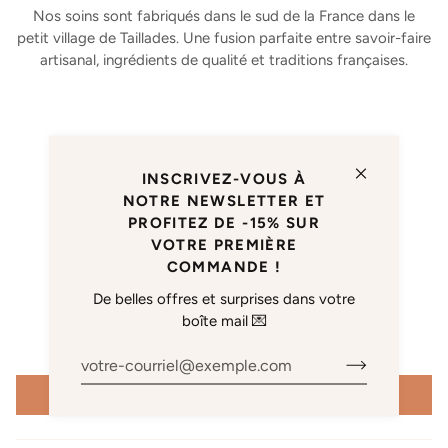
Nos soins sont fabriqués dans le sud de la France dans le
petit village de Taillades. Une fusion parfaite entre savoir-faire
artisanal, ingrédients de qualité et traditions françaises.
AVIS CLIENTS
INSCRIVEZ-VOUS À
5.00 sur 5
NOTRE NEWSLETTER ET
Basé sur 3 avis
PROFITEZ DE -15% SUR
VOTRE PREMIÈRE
3
COMMANDE !
0
De belles offres et surprises dans votre
0
boîte mail 💌
0
0
Écrire un avis