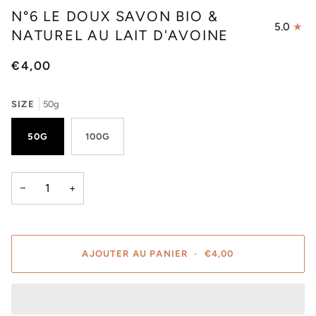
N°6 LE DOUX SAVON BIO &
5.0
NATUREL AU LAIT D'AVOINE
€4,00
SIZE
50g
50G
100G
−
+
AJOUTER AU PANIER
•
€4,00