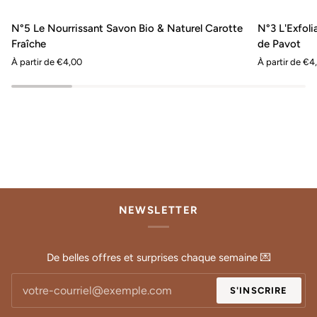
N°5
N°3
AJOUT RAPIDE
AJOUT R
N°5 Le Nourrissant Savon Bio & Naturel Carotte
N°3 L'Exfoli
Le
L'Exfoliant
Fraîche
de Pavot
Nourrissant
Savon
À partir de €4,00
À partir de €4
Savon
Bio
Bio
&
&
Naturel
Naturel
aux
Carotte
Graines
Fraîche
de
Pavot
NEWSLETTER
De belles offres et surprises chaque semaine 💌
S'INSCRIRE