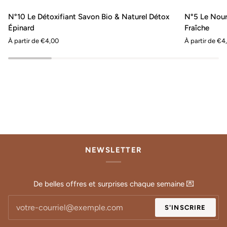
N°10
N°5
AJOUT RAPIDE
AJOUT R
N°10 Le Détoxifiant Savon Bio & Naturel Détox
N°5 Le Nour
Le
Le
Épinard
Fraîche
Détoxifiant
Nourrissant
À partir de €4,00
À partir de €4
Savon
Savon
Bio
Bio
&
&
Naturel
Naturel
Détox
Carotte
Épinard
Fraîche
NEWSLETTER
De belles offres et surprises chaque semaine 💌
S'INSCRIRE