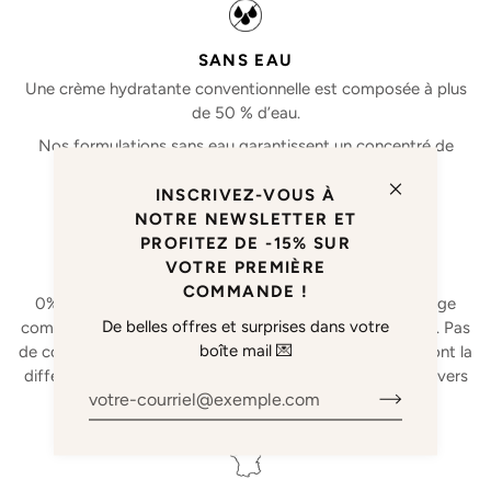
SANS EAU
Une crème hydratante conventionnelle est composée à plus
de 50 % d’eau.
Nos formulations sans eau garantissent un concentré de
nutriments et de vitamines pour nourrir votre peau.
INSCRIVEZ-VOUS À
NOTRE NEWSLETTER ET
PROFITEZ DE -15% SUR
VOTRE PREMIÈRE
CONCENTRÉS EN ACTIFS
COMMANDE !
0% d’eau, 100% d’actifs. Chez nous, chaque pourcentage
De belles offres et surprises dans votre
compte : 100% d'actifs signifie 100% d'ingrédients utiles. Pas
boîte mail 💌
de compromis, seulement l'essentiel pour des soins qui font la
différence, alliant efficacité maximale et engagement envers
la qualité.