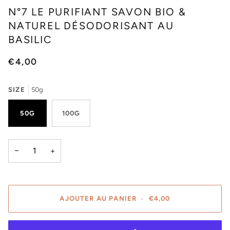
N°7 LE PURIFIANT SAVON BIO &
NATUREL DÉSODORISANT AU
BASILIC
€4,00
SIZE
50g
50G
100G
−
+
AJOUTER AU PANIER
•
€4,00