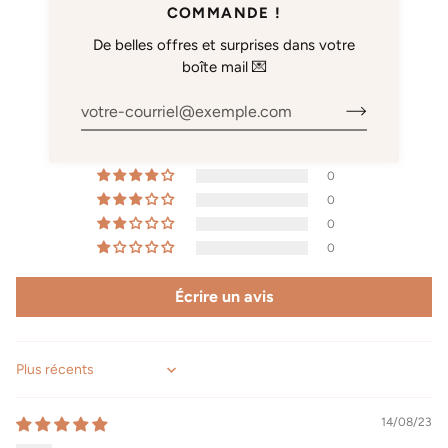
COMMANDE !
AVIS CLIENTS
De belles offres et surprises dans votre
boîte mail 💌
5.00 sur 5
Basé sur 1 avis
1
0
0
0
0
Écrire un avis
Sort by
14/08/23