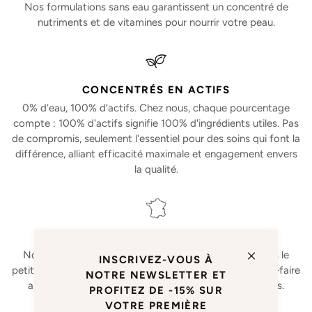
Nos formulations sans eau garantissent un concentré de
nutriments et de vitamines pour nourrir votre peau.
CONCENTRÉS EN ACTIFS
0% d’eau, 100% d’actifs. Chez nous, chaque pourcentage
compte : 100% d'actifs signifie 100% d'ingrédients utiles. Pas
de compromis, seulement l'essentiel pour des soins qui font la
différence, alliant efficacité maximale et engagement envers
la qualité.
FABRIQUÉS EN FRANCE
Nos soins sont fabriqués dans le sud de la France dans le
INSCRIVEZ-VOUS À
petit village de Taillades. Une fusion parfaite entre savoir-faire
NOTRE NEWSLETTER ET
artisanal, ingrédients de qualité et traditions françaises.
PROFITEZ DE -15% SUR
VOTRE PREMIÈRE