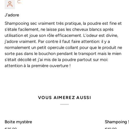
C.
J'adore
Shampooing sec vraiment très pratique, la poudre est fine et
s'étale facilement, ne laisse pas les cheveux blancs après
utilisation et joue son rôle efficacement. L'odeur est divine,
j'adore vraiment. Par contre il faut faire attention: il y a
normalement un petit opercule collant pour que le produit ne
sorte pas dans le bouchon pendant le transport mais le mien
s'était décollé et j'ai mis de la poudre partout sur moi:
attention à la première ouverture !
VOUS AIMEREZ AUSSI
Boite
Shampoing
AJOUTER AU PANIER
AJOUTER
Boite mystère
Shampoing S
mystère
Solide